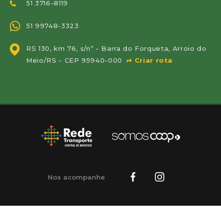
51 3716-8119
51 99748-3323
RS 130, km 76, s/nº - Barra do Forqueta, Arroio do
Meio/RS - CEP 95940-000
Criar rota
Nos acompanhe