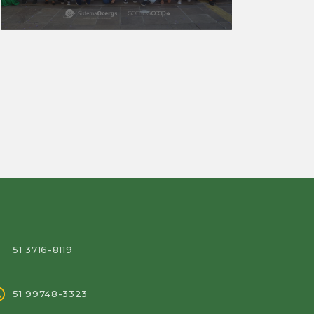
51 3716-8119
51 99748-3323