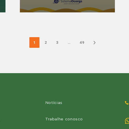
1
2
3
…
49

Notícias
.
Trabalhe conosco